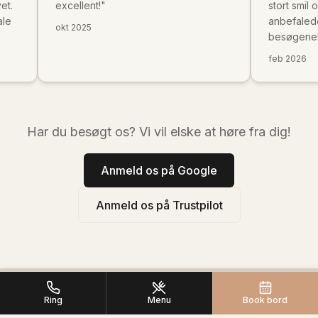
excellent!
"
stort smil og åbenhed.
anbefalede caféen ti
okt 2025
besøgene! 5/5 stjerne
feb 2026
Har du besøgt os? Vi vil elske at høre fra dig!
Anmeld os på Google
Anmeld os på Trustpilot
Ring
Menu
Book bord