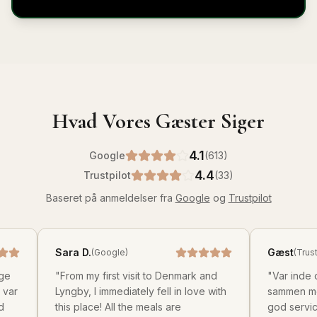
Hvad Vores Gæster Siger
4.1
Google
(613)
4.4
Trustpilot
(33)
Baseret på anmeldelser fra
Google
og
Trustpilot
Sara D.
Gæst
(
Google
)
(
Trustpilot
)
"
From my first visit to Denmark and
"
Var inde og spise n
Lyngby, I immediately fell in love with
sammen med mine venne
this place! All the meals are
god service og blev