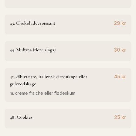
43. Chokoladecroissant
29 kr
44. Muffins (flere slags)
30 kr
45. Æbletærte, italiensk citronkage eller
45 kr
gulerodskage
m. creme fraiche eller flødeskum
48. Cookies
25 kr