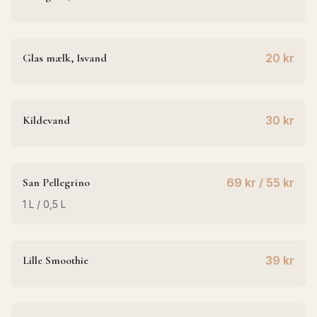
Glas mælk, Isvand
20 kr
Kildevand
30 kr
San Pellegrino
69 kr / 55 kr
1 L / 0,5 L
Lille Smoothie
39 kr